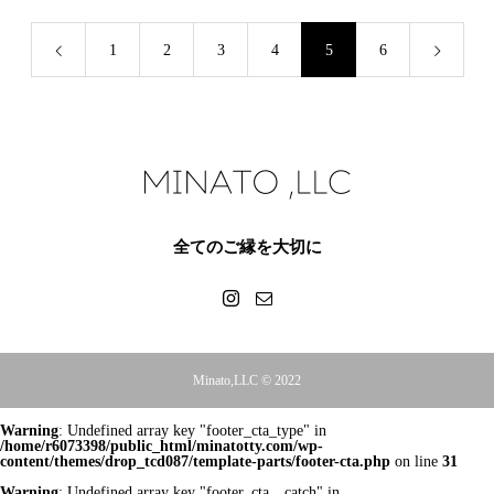
1
2
3
4
5
6
全てのご縁を大切に
Minato,LLC © 2022
Warning
: Undefined array key "footer_cta_type" in
/home/r6073398/public_html/minatotty.com/wp-
content/themes/drop_tcd087/template-parts/footer-cta.php
on line
31
Warning
: Undefined array key "footer_cta__catch" in